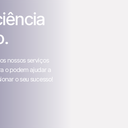
iência
o.
os nossos serviços
ra o podem ajudar a
ionar o seu sucesso!