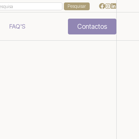



Contactos
FAQ'S