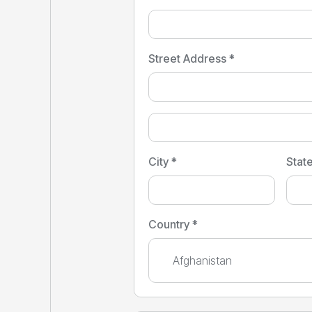
Street Address *
City *
Stat
Country *