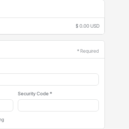
$ 0.00 USD
* Required
Security Code *
ng