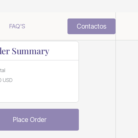
Contactos
FAQ'S
der Summary
tal
0 USD
Place Order