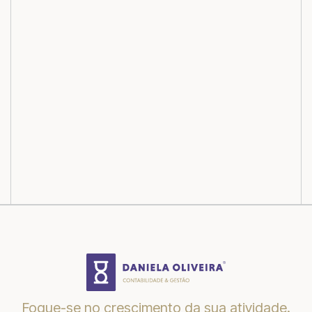
Artigo seguinte
Falta de Certificado de
PME: Empresas estão a
ser notificadas e
enfrentam risco de
devolução de apoios?
Foque-se no crescimento da sua atividade.